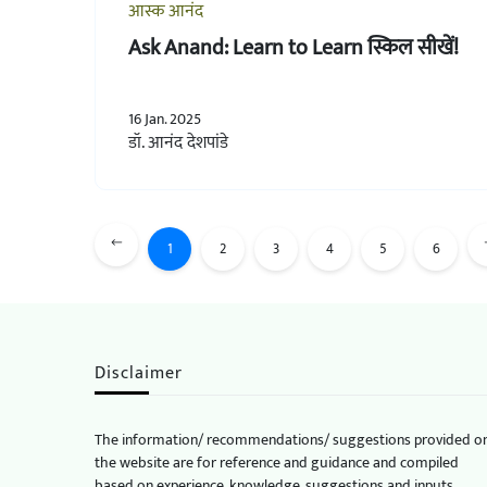
आस्क आनंद
Ask Anand: Learn to Learn स्किल सीखें!
16 Jan. 2025
डॉ. आनंद देशपांडे
1
2
3
4
5
6
Disclaimer
The information/ recommendations/ suggestions provided o
the website are for reference and guidance and compiled
based on experience, knowledge, suggestions and inputs