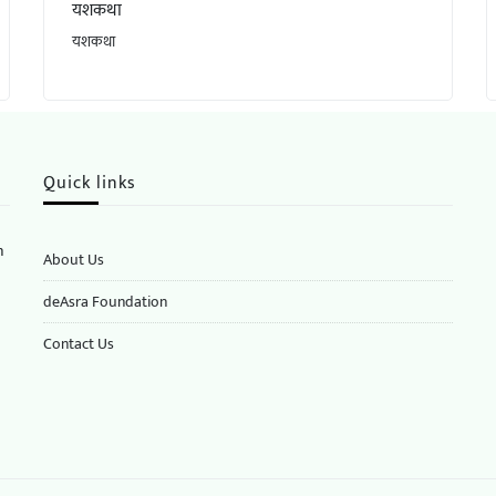
यशकथा
यशकथा
Quick links
n
About Us
deAsra Foundation
​​Contact Us