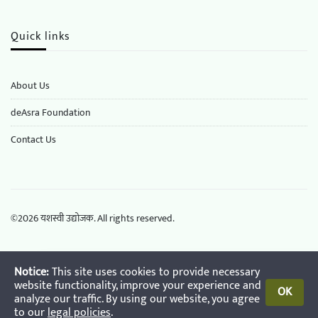
Quick links
About Us
deAsra Foundation
​​Contact Us
©
2026
यशस्वी उद्योजक. All rights reserved.
Notice:
This site uses cookies to provide necessary
website functionality, improve your experience and
OK
analyze our traffic. By using our website, you agree
to our
legal policies
.