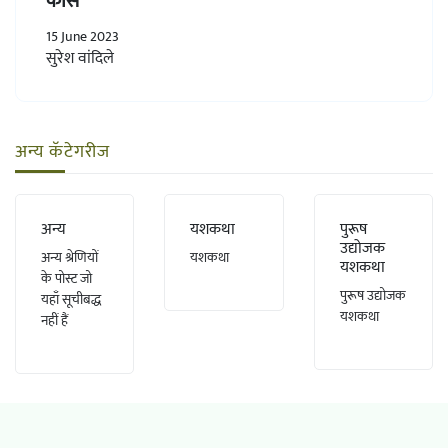
कोर्स
15 June 2023
सुरेश वांदिले
अन्य कॅटेगरीज
अन्य
यशकथा
पुरूष
उद्योजक
अन्य श्रेणियों
यशकथा
यशकथा
के पोस्ट जो
पुरूष उद्योजक
यहाँ सूचीबद्ध
यशकथा
नहीं हैं