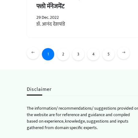
फ्लो मॅनेजमेंट
29 Dec. 2022
डॉ. आनंद देशपांडे
1
2
3
4
5
Disclaimer
The information/ recommendations/ suggestions provided o
the website are for reference and guidance and compiled
based on experience, knowledge, suggestions and inputs
gathered from domain specific experts.