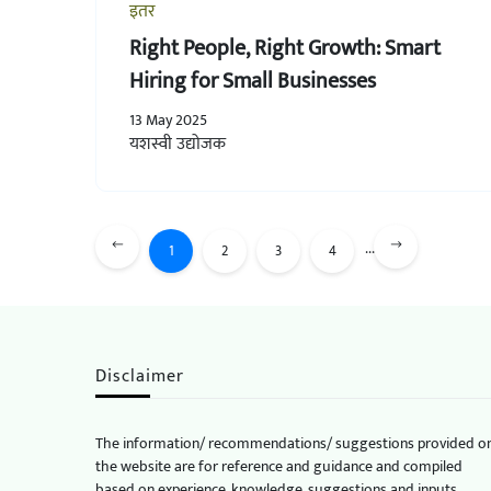
इतर
Right People, Right Growth: Smart
Hiring for Small Businesses
13 May 2025
यशस्वी उद्योजक
...
1
2
3
4
Disclaimer
The information/ recommendations/ suggestions provided o
the website are for reference and guidance and compiled
based on experience, knowledge, suggestions and inputs