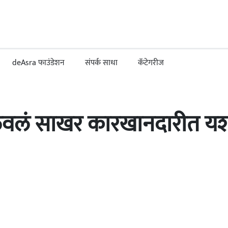
deAsra फाउंडेशन
संपर्क साधा
कॅटेगरीज
िळवलं साखर कारखानदारीत य