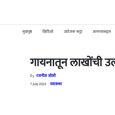
मुखपृष्ठ
व्हिडिओ
उद्योजक कट्टा
आमच्याबद्दल
गायनातून लाखोंची उ
By
रजनीश जोशी
यशकथा
7 July 2023