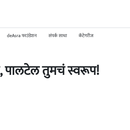
deAsra फाउंडेशन
संपर्क साधा
कॅटेगरीज
ी, पालटेल तुमचं स्वरूप!