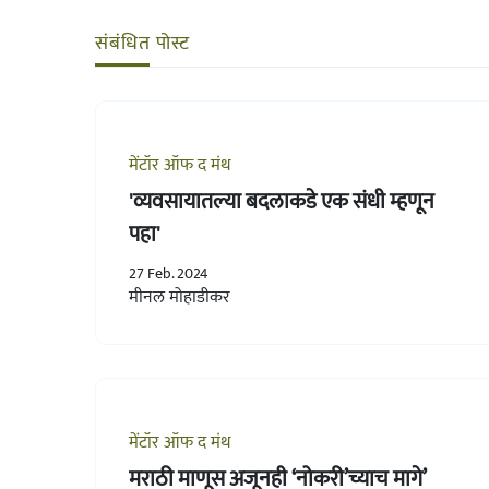
संबंधित पोस्ट
मेंटॉर ऑफ द मंथ
'व्यवसायातल्या बदलाकडे एक संधी म्हणून
पहा'
27 Feb. 2024
मीनल मोहाडीकर
मेंटॉर ऑफ द मंथ
मराठी माणूस अजूनही ‘नोकरी’च्याच मागे’