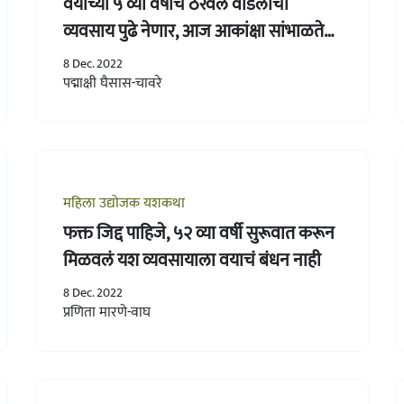
वयाच्या ५ व्या वर्षीच ठरवलं वडिलांचा
व्यवसाय पुढे नेणार, आज आकांक्षा सांभाळते
कोट्यवधींचा व्यवसाय
8 Dec. 2022
पद्माक्षी घैसास-चावरे
महिला उद्योजक यशकथा
फक्त जिद्द पाहिजे, ५२ व्या वर्षी सुरूवात करून
मिळवलं यश व्यवसायाला वयाचं बंधन नाही
8 Dec. 2022
प्रणिता मारणे-वाघ