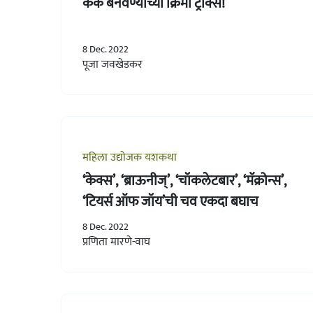
केक बनवण्याच्या क्रिमी ट्रीक्स!
8 Dec. 2022
पूजा जवखेडकर
महिला उद्योजक यशकथा
‘केक्स’, ‘ब्राऊनीज्’, ‘चॉकलेटबार’, ‘मॅक्रोन्स’,
‘टियर्स ऑफ जॉय’ची चव एकदा बघाच
8 Dec. 2022
प्रणिता मारणे-वाघ