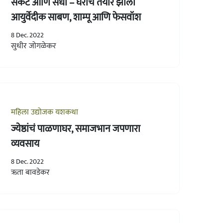
संकट आणि संधी – घरीच तयार झाला
आयुर्वेदीक साबण, शाम्पू आणि फेसवॉश
8 Dec. 2022
सुधीर जोगळेकर
महिला उद्योजक यशकथा
ज्येष्ठांचं पाळणाघर, समाजभान जपणारा
व्यवसाय
8 Dec. 2022
ऋता बावडेकर